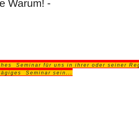
e Warum! -
ches Seminar für uns in ihrer oder seiner Re
tägiges Seminar sein...