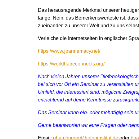
Das herausragende Merkmal unserer heutigen Ze
lange. Nein, das Bemerkenswerteste ist, das
zueinander, zu unserer Welt und zu uns selbs
Verleiche die Internetseiten in englischer Spr
https://www.joannamacy.net/
https://workthatreconnects.org/
Nach vielen Jahren unseres "tiefenökologisch
bei sich vor Ort ein Seminar zu veranstalten
Umfeld, die interessiert sind, mögliche Zielgr
erleichternd auf deine Kenntnisse zurückgreif
Das Seminar kann ein- oder mehrtägig sein un
Gerne beantworten wir eure Fragen oder neh
Email:
ghamburger@holoninstitut.de
oder
bha