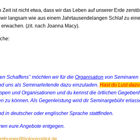
it ist nicht etwa, dass wir das Leben auf unserer Erde zerstöre
s wir langsam wie aus einem Jahrtausendelangen Schlaf zu ein
t erwachen. (zit. nach Joanna Macy).
ache:
en Schaffens" möchten wir für die
Organisation
von Seminaren d
 und uns als Seminarleitende dazu einzuladen.
Hast du Lust daz
uppen und Organisationen und du kennst die örtlichen Gegebenhei
en zu können. Als Gegenleistung wird dir
Seminargebühr erlass
d in deutscher oder englischer Sprache stattfinden.
men eure Angebote entgegen.
mburger@holoninstitut.de