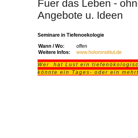
Fuer das Leben - ohn
Angebote u. Ideen
Seminare in Tiefenoekologie
Wann / Wo:
offen
Weitere Infos:
www.holoninstitut.de
Wer hat Lust ein tiefenökologis
könnte ein Tages- oder ein mehr