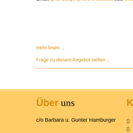
mehr lesen ...
Frage zu diesem Angebot stellen ...
Über
K
uns
c/o Barbara u. Gunter Hamburger